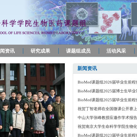
闻资讯
研究成果
课题组成员
活动风采
新闻资讯
BioMed课题组2026届毕业生前
BioMed课题组2025届博士生
BioMed课题组2025届毕业生前
祝贺丁智老师在全国微课公开赛
中山大学张峰教授应邀作学术报
祝贺南京大学生命科学学院生物化学系
BioMed课题组2023届毕业生前